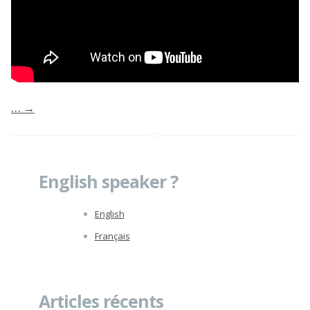
…
→
English speaker ?
English
Français
Articles récents