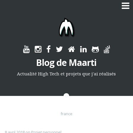
Skip
to
content
Blog de Maarti
Actualité High Tech et projets que j'ai réalisés
france
8 avril 2018
on
Projet personnel