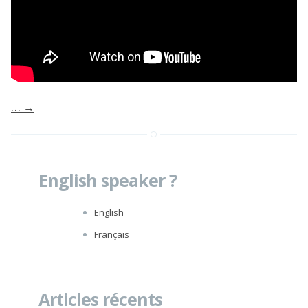
…
→
English speaker ?
English
Français
Articles récents